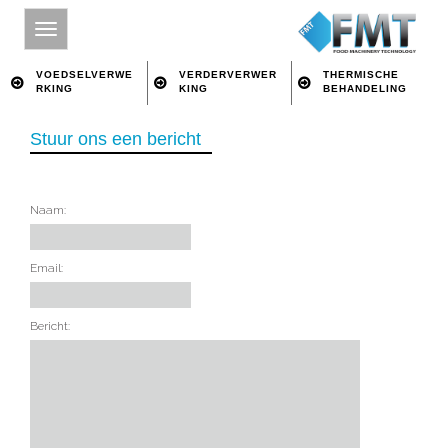
VOEDSELVERWE
VERDERVERWER
THERMISCHE
RKING
KING
BEHANDELING
Stuur ons een bericht
HOME
SITE INDEX
OVER FMT
Naam:
VOEDSELVERWERKING
Email:
VERDERVERWERKING
THERMISCHE BEHANDELING
Bericht:
CONTACT
ZOEKEN OP TREFWOORD