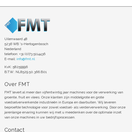
Uilenwaard 48
5236 WB 's-Hertogenbosch
Nederland
telefoon: +31 (0)73 5114436
E-mail:
info@fmt.nl
KvK: 58259996
B.T.W.: NL8529.50.366.B01
Over FMT
FMT levert al meer dan vijfentwintig jaar machines voor de verwerking van
groente, fruit en vlees. Onze klanten zijn middelgrote en grote
voedselverwerkende industrieën in Europa en daarbuiten. Wij leveren
beproefde technologie voor zowel voedsel- als verderverwerking. Door onze
jarenlange ervaring kunnen wij met u meedenken over de optimale inzet
van onze machines in uw bedrijfsprocessen.
Contact