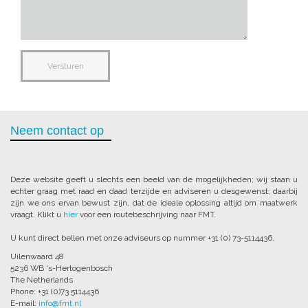
Neem contact op
Deze website geeft u slechts een beeld van de mogelijkheden; wij staan u
echter graag met raad en daad terzijde en adviseren u desgewenst; daarbij
zijn we ons ervan bewust zijn, dat de ideale oplossing altijd om maatwerk
vraagt. Klikt u
hier
voor een routebeschrijving naar FMT.
U kunt direct bellen met onze adviseurs op nummer +31 (0) 73-5114436.
Uilenwaard 48
5236 WB 's-Hertogenbosch
The Netherlands
Phone: +31 (0)73 5114436
E-mail:
info@fmt.nl