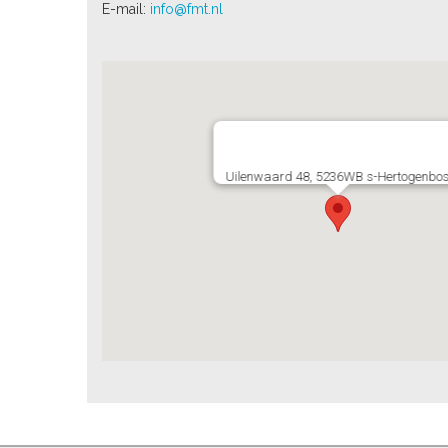
E-mail:
info@fmt.nl
Uilenwaard 48, 5236WB s-Hertogenbo