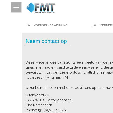
VOEDSELVERWERKING
VERDER
HOME
Neem contact op
SITE INDEX
OVER FMT
VOEDSELVERWERKING
Deze website geeft u slechts een beeld van de mog
graag met raad en daad terzijde en adviseren u desge
VERDERVERWERKING
bewust zijn, dat de ideale oplossing altijd om maatw
routebeschrijving naar FMT.
THERMISCHE BEHANDELING
U kunt direct bellen met onze adviseurs op nummer +
CONTACT
Uilenwaard 48
ZOEKEN OP TREFWOORD
5236 WB 's-Hertogenbosch
The Netherlands
Phone: +31 (0)73 5114436