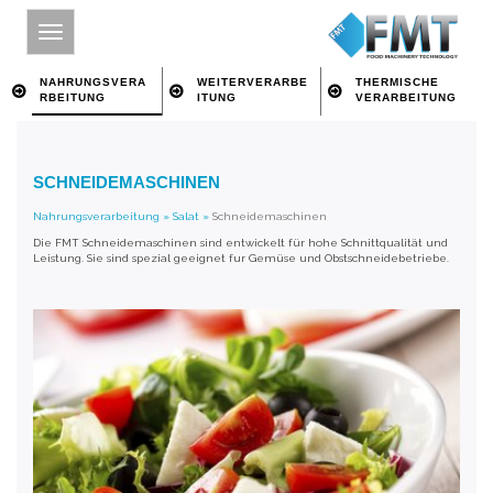
NAHRUNGSVERA
WEITERVERARBE
THERMISCHE
RBEITUNG
ITUNG
VERARBEITUNG
HOME
SCHNEIDEMASCHINEN
SITE INDEX
Nahrungsverarbeitung
»
Salat
»
Schneidemaschinen
ÜBER FMT
Die FMT Schneidemaschinen sind entwickelt für hohe Schnittqualität und
Leistung. Sie sind spezial geeignet fur Gemüse und Obstschneidebetriebe.
NAHRUNGSVERARBEITUNG
WEITERVERARBEITUNG
THERMISCHE VERARBEITUNG
IMPRESSUM
ÜBER SCHLÜSSELWORT SUCHEN