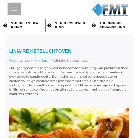
VOEDSELVERWE
VERDERVERWER
THERMISCHE
RKING
KING
BEHANDELING
HOME
LINIAIRE HETELUCHTOVEN
SITE INDEX
Verderverwerking
»
Garen
»
Liniaire heteluchtoven
OVER FMT
FMT-gaarsystemen zorgen voor behoedzame verhitting van producten door
middel van stoom of hete lucht. De warmte is altijd gelijkmatig verdeeld
VOEDSELVERWERKING
over de volle bandbreedte. De machines zijn snel op temperatuur en
bieden volledige controle over procesparameters als luchtsnelheid,
vochtigheid, bandsnelheid en temperatuur. FMT-machines zijn verkrijgbaar
VERDERVERWERKING
in lijn- of spiraalconfiguraties en zijn altijd uitgerust met een geïntegreerd
band-was-systeem.
THERMISCHE BEHANDELING
CONTACT
ZOEKEN OP TREFWOORD