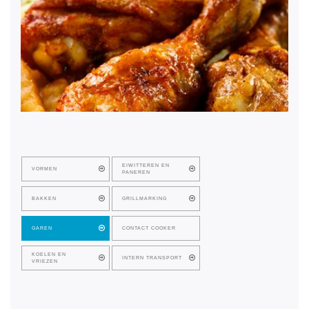
EIWITTEREN EN
VORMEN
PANEREN
BAKKEN
GRILLMARKING
GAREN
CONTACT COOKER
KOELEN EN
INTERN TRANSPORT
VRIEZEN