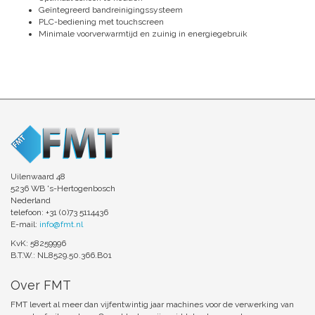
Geïntegreerd bandreinigingssysteem
PLC-bediening met touchscreen
Minimale voorverwarmtijd en zuinig in energiegebruik
Uilenwaard 48
5236 WB 's-Hertogenbosch
Nederland
telefoon: +31 (0)73 5114436
E-mail:
info@fmt.nl
KvK: 58259996
B.T.W.: NL8529.50.366.B01
Over FMT
FMT levert al meer dan vijfentwintig jaar machines voor de verwerking van