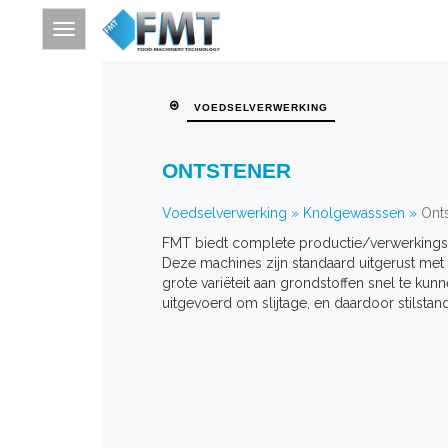
VOEDSELVERWERKING
HOME
ONTSTENER
SITE INDEX
OVER FMT
Voedselverwerking
»
Knolgewasssen
»
Ont
FMT biedt complete productie/verwerkingsli
VOEDSELVERWERKING
Deze machines zijn standaard uitgerust met 
VERDERVERWERKING
grote variëteit aan grondstoffen snel te ku
uitgevoerd om slijtage, en daardoor stilstan
THERMISCHE BEHANDELING
CONTACT
ZOEKEN OP TREFWOORD