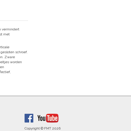
n vermindert
ust met
ticale
gesloten schroef.
den. Zware
eeltjes worden
ten
ectief,
Copyright © FMT 2026