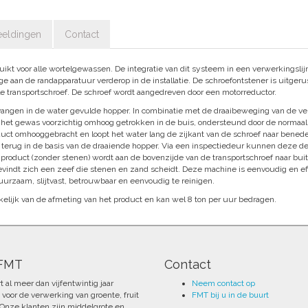
eeldingen
Contact
ikt voor alle wortelgewassen. De integratie van dit systeem in een verwerkingslij
tage aan de randapparatuur verderop in de installatie. De schroefontstener is uitger
e transportschroef. De schroef wordt aangedreven door een motorreductor.
angen in de water gevulde hopper. In combinatie met de draaibeweging van de ver
 het gewas voorzichtig omhoog getrokken in de buis, ondersteund door de normaal 
uct omhooggebracht en loopt het water lang de zijkant van de schroef naar bene
llen terug in de basis van de draaiende hopper. Via een inspectiedeur kunnen deze d
product (zonder stenen) wordt aan de bovenzijde van de transportschroef naar bui
evindt zich een zeef die stenen en zand scheidt. Deze machine is eenvoudig en eff
duurzaam, slijtvast, betrouwbaar en eenvoudig te reinigen.
kelijk van de afmeting van het product en kan wel 8 ton per uur bedragen.
 FMT
Contact
 al meer dan vijfentwintig jaar
Neem contact op
voor de verwerking van groente, fruit
FMT bij u in de buurt
 Onze klanten zijn middelgrote en