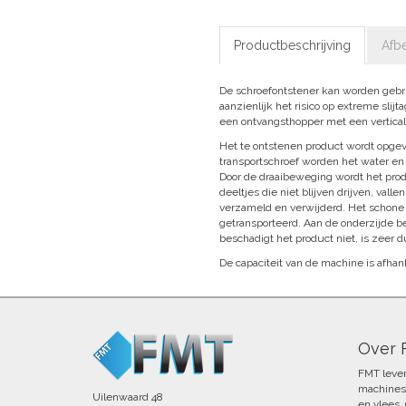
Productbeschrijving
Afb
De schroefontstener kan worden gebru
aanzienlijk het risico op extreme slij
een ontvangsthopper met een vertical
Het te ontstenen product wordt opgev
transportschroef worden het water en
Door de draaibeweging wordt het prod
deeltjes die niet blijven drijven, va
verzameld en verwijderd. Het schone 
getransporteerd. Aan de onderzijde b
beschadigt het product niet, is zeer 
De capaciteit van de machine is afhan
Over
FMT levert
machines 
Uilenwaard 48
en vlees.