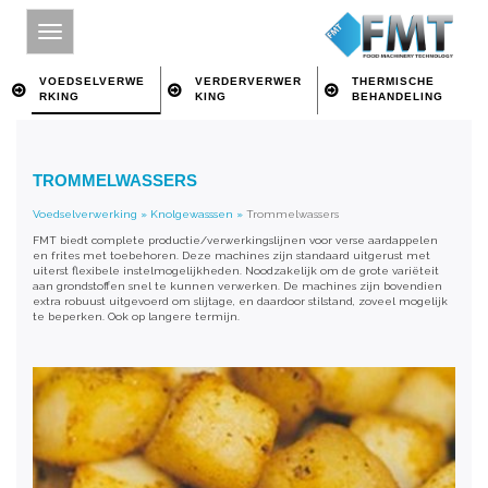
VOEDSELVERWE
VERDERVERWER
THERMISCHE
RKING
KING
BEHANDELING
HOME
TROMMELWASSERS
SITE INDEX
Voedselverwerking
»
Knolgewasssen
»
Trommelwassers
OVER FMT
FMT biedt complete productie/verwerkingslijnen voor verse aardappelen
en frites met toebehoren. Deze machines zijn standaard uitgerust met
VOEDSELVERWERKING
uiterst flexibele instelmogelijkheden. Noodzakelijk om de grote variëteit
aan grondstoffen snel te kunnen verwerken. De machines zijn bovendien
extra robuust uitgevoerd om slijtage, en daardoor stilstand, zoveel mogelijk
VERDERVERWERKING
te beperken. Ook op langere termijn.
THERMISCHE BEHANDELING
CONTACT
ZOEKEN OP TREFWOORD