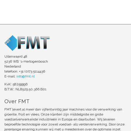
Uilenwaard 48
5236 WB 's-Hertogenbosch
Nederland
telefoon: +31 (0)73 5114436
E-mail:
info@fmt.nl
KvK: 58259996
B.T.W.: NL8529.50.366.B01
Over FMT
FMT levert al meer dan vijfentwintig jaar machines voor de verwerking van
groente, fruit en vlees. Onze klanten zijn middelgrote en grote
voedselverwerkende industrieën in Europa en daarbuiten. Wij leveren
beproefde technologie voor zowel voedsel- als verderverwerking. Door onze
jarenlange ervaring kunnen wij met u meedenken over de optimale inzet