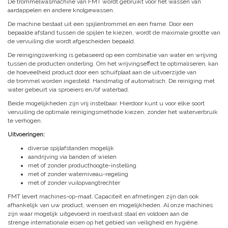
De trommelwasmachine van FMT wordt gebruikt voor het wassen van
aardappelen en andere knolgewassen.
De machine bestaat uit een spijlentrommel en een frame. Door een
bepaalde afstand tussen de spijlen te kiezen, wordt de maximale grootte van
de vervuiling die wordt afgescheiden bepaald.
De reinigingswerking is gebaseerd op een combinatie van water en wrijving
tussen de producten onderling. Om het wrijvingseffect te optimaliseren, kan
de hoeveelheid product door een schuifplaat aan de uitvoerzijde van
de trommel worden ingesteld. Handmatig of automatisch. De reiniging met
water gebeurt via sproeiers en/of waterbad.
Beide mogelijkheden zijn vrij instelbaar. Hierdoor kunt u voor elke soort
vervuiling de optimale reinigingsmethode kiezen, zonder het waterverbruik
te verhogen.
Uitvoeringen:
diverse spijlafstanden mogelijk
aandrijving via banden of wielen
met of zonder producthoogte-instelling
met of zonder waterniveau-regeling
met of zonder vuilopvangtrechter
FMT levert machines-op-maat. Capaciteit en afmetingen zijn dan ook
afhankelijk van uw product, wensen en mogelijkheden. Al onze machines
zijn waar mogelijk uitgevoerd in roestvast staal en voldoen aan de
strenge internationale eisen op het gebied van veiligheid en hygiëne.